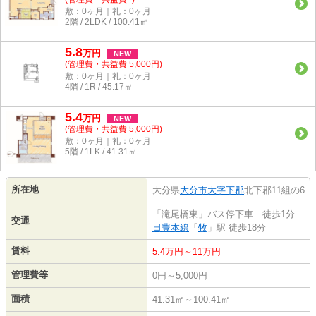
敷：0ヶ月｜礼：0ヶ月
2階 / 2LDK / 100.41㎡
5.8
万
円
NEW
(管理費・共益費 5,000円)
敷：0ヶ月｜礼：0ヶ月
4階 / 1R / 45.17㎡
5.4
万
円
NEW
(管理費・共益費 5,000円)
敷：0ヶ月｜礼：0ヶ月
5階 / 1LK / 41.31㎡
所在地
大分県
大分市
大字下郡
北下郡11組の6
「滝尾橋東」バス停下車 徒歩1分
交通
日豊本線
「
牧
」駅 徒歩18分
賃料
5.4万円～11万円
管理費等
0円～5,000円
面積
41.31㎡～100.41㎡