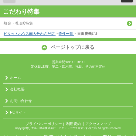
こだわり特集
敷金・礼金0特集
ピタットハウス南大分わさだ店
>
物件一覧
>
日田農機ﾋﾞﾙ
ページトップに戻る
営業時間:09:00~18:00
定休日:水曜、第二・四木曜、祝日、その他不定休
ホーム
会社概要
お問い合わせ
PCサイト
プライバシーポリシー
利用規約
｜アクセスマップ
｜
Copyright(c) 大茎不動産株式会社 ピタットハウス南大分わさだ店 All rights reserved.