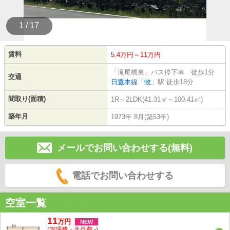
1 / 17
賃料
5.4万円～11万円
「滝尾橋東」バス停下車 徒歩1分
交通
日豊本線
「
牧
」駅 徒歩18分
間取り(面積)
1R～2LDK(41.31㎡～100.41㎡)
築年月
1973年 8月(築53年)
メールでお問い合わせする(無料)
電話でお問い合わせする
空室一覧
11
万
円
NEW
(管理費・共益費 -)