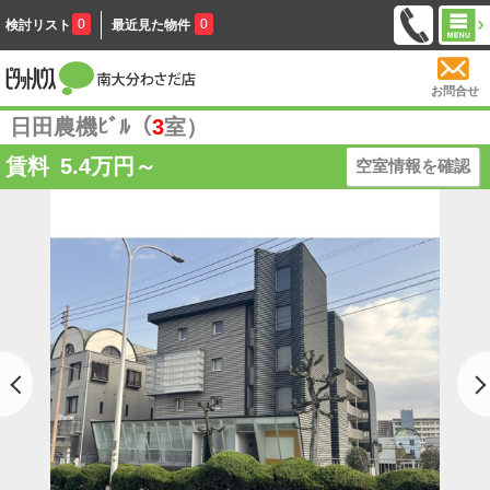
0
0
検討リスト
最近見た物件
お問合せ
日田農機ﾋﾞﾙ（
3
室）
賃料
5.4
万円～
空室情報を確認