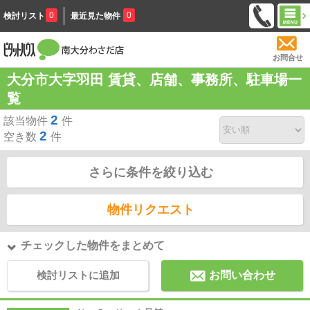
0
0
検討リスト
最近見た物件
お問合せ
大分市大字羽田 賃貸、店舗、事務所、駐車場一
覧
2
該当物件
件
2
空き数
件
さらに条件を絞り込む
物件リクエスト
チェックした物件をまとめて
検討リストに追加
お問い合わせ