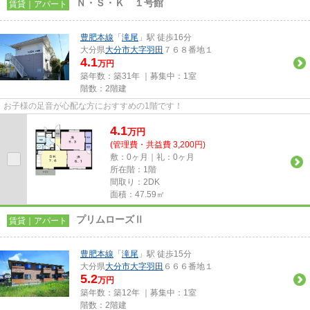
Ｎ・Ｓ・Ｋ １号館
賃貸｜アパート
豊肥本線
「
滝尾
」駅 徒歩16分
大分県
大分市
大字羽田
７６８番地１
4.1
万円
築年数：築31年 ｜募集中：
1室
階数：2階建
お子様の足音が心配な方におすすめの1階です！
4.1
万
円
(管理費・共益費 3,200円)
敷：0ヶ月｜礼：0ヶ月
所在階：1階
間取り：2DK
面積：47.59㎡
プリムローズⅡ
賃貸｜アパート
豊肥本線
「
滝尾
」駅 徒歩15分
大分県
大分市
大字羽田
６６６番地１
5.2
万円
築年数：築12年 ｜募集中：
1室
階数：2階建