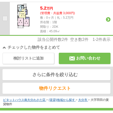
5.2
万
円
(管理費・共益費 3,000円)
敷：0ヶ月｜礼：5.2万円
所在階：1階
間取り：2DK
面積：45.09㎡
該当公開件数
2
件 空き数
2
件
1-2
件表示
チェックした物件をまとめて
検討リストに追加
お問い合わせ
さらに条件を絞り込む
物件リクエスト
ピタットハウス南大分わさだ店
>
(賃貸)地域から探す
>
大分市
>
大字羽田の賃
貸物件