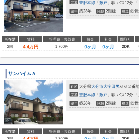
交通
豊肥本線
「
敷戸
」駅 バス12分 
築28年
2階建
鉄骨
築年
階数
構造
所在階
賃料
管理費・共益費
敷金
礼金
間取り
4.4
万円
0ヶ月
0ヶ月
2階
1,700円
2DK
サンハイムＡ
大分県
大分市
大字田尻
６６２番
住所
交通
豊肥本線
「
敷戸
」駅 バス12分 
築28年
2階建
鉄骨
築年
階数
構造
所在階
賃料
管理費・共益費
敷金
礼金
間取り
4.4
万円
0ヶ月
0ヶ月
2階
1,700円
2DK