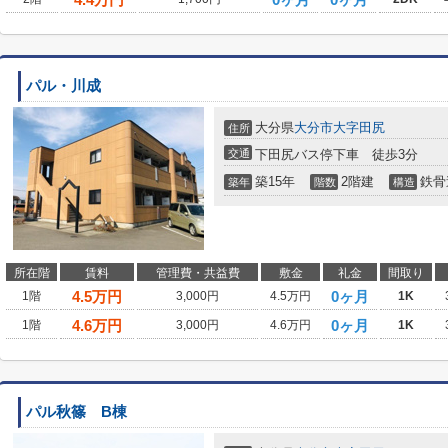
パル・川成
大分県
大分市
大字田尻
住所
交通
下田尻バス停下車 徒歩3分
築15年
2階建
鉄骨
築年
階数
構造
所在階
賃料
管理費・共益費
敷金
礼金
間取り
4.5
万円
0ヶ月
1階
3,000円
4.5万円
1K
4.6
万円
0ヶ月
1階
3,000円
4.6万円
1K
パル秋篠 B棟