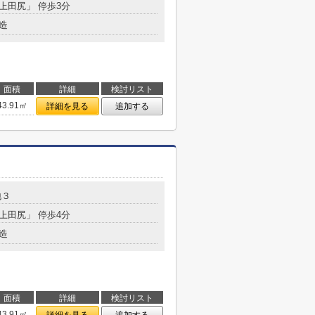
「上田尻」 停歩3分
造
面積
詳細
検討リスト
43.91㎡
詳細を見る
追加する
地３
「上田尻」 停歩4分
造
面積
詳細
検討リスト
43.91㎡