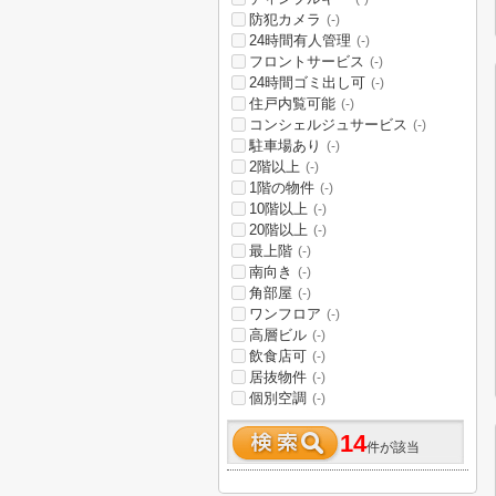
防犯カメラ
(-)
24時間有人管理
(-)
フロントサービス
(-)
24時間ゴミ出し可
(-)
住戸内覧可能
(-)
コンシェルジュサービス
(-)
駐車場あり
(-)
2階以上
(-)
1階の物件
(-)
10階以上
(-)
20階以上
(-)
最上階
(-)
南向き
(-)
角部屋
(-)
ワンフロア
(-)
高層ビル
(-)
飲食店可
(-)
居抜物件
(-)
個別空調
(-)
14
件が該当