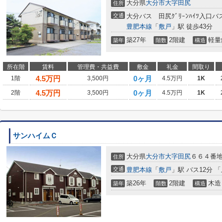
大分県
大分市
大字田尻
住所
交通
大分バス 田尻ｸﾞﾘｰﾝﾊｲﾂ入口
豊肥本線
「
敷戸
」駅 徒歩43分
築27年
2階建
軽量
築年
階数
構造
所在階
賃料
管理費・共益費
敷金
礼金
間取り
4.5
万円
0ヶ月
1階
3,500円
4.5万円
1K
4.5
万円
0ヶ月
2階
3,500円
4.5万円
1K
サンハイムＣ
大分県
大分市
大字田尻
６６４番
住所
交通
豊肥本線
「
敷戸
」駅 バス12分 
築26年
2階建
木造
築年
階数
構造