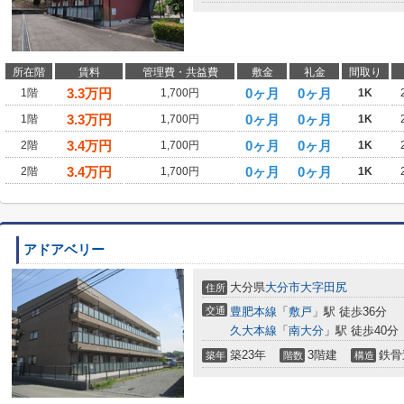
所在階
賃料
管理費・共益費
敷金
礼金
間取り
3.3
万円
0ヶ月
0ヶ月
1階
1,700円
1K
3.3
万円
0ヶ月
0ヶ月
1階
1,700円
1K
3.4
万円
0ヶ月
0ヶ月
2階
1,700円
1K
3.4
万円
0ヶ月
0ヶ月
2階
1,700円
1K
アドアベリー
大分県
大分市
大字田尻
住所
交通
豊肥本線
「
敷戸
」駅 徒歩36分
久大本線
「
南大分
」駅 徒歩40分
築23年
3階建
鉄骨
築年
階数
構造