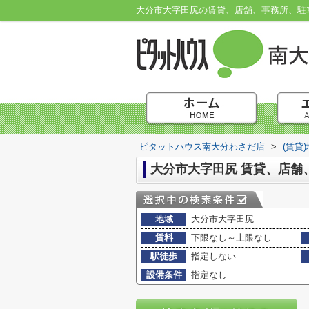
ピタットハウス南大分わさだ店
>
(賃貸
大分市大字田尻 賃貸、店舗
地域
大分市大字田尻
賃料
下限なし～上限なし
駅徒歩
指定しない
設備条件
指定なし