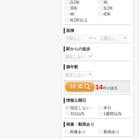
2LDK
3K
3DK
3LDK
4K
4DK
4LDK以上
面積
～
駅からの徒歩
築年数
14
件が該当
情報公開日
指定しない
本日
3日以内
1週間以内
画像・動画あり
画像あり
動画あり