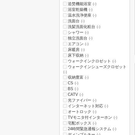
追焚機能浴室
(-)
浴室乾燥機
(-)
温水洗浄便座
(-)
洗面台
(-)
洗髪洗面化粧台
(-)
シャワー
(-)
独立洗面台
(-)
エアコン
(-)
床暖房
(-)
床下収納
(-)
ウォークインクロゼット
(-)
ウォークインシューズクロゼット
(-)
収納豊富
(-)
CS
(-)
BS
(-)
CATV
(-)
光ファイバー
(-)
インターネット対応
(-)
オートロック
(-)
TVモニタ付インターホン
(-)
宅配ボックス
(-)
24時間緊急通報システム
(-)
ディンプルキー
(-)