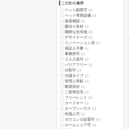
こだわり条件
ペット飼育可
(-)
ペット専用設備
(-)
楽器相談
(-)
陽当り良好
(-)
閑静な住宅地
(-)
デザイナーズ
(-)
リノベーション済
(-)
保証人不要
(-)
事務所可
(-)
２人入居可
(-)
バリアフリー
(-)
分割可
(-)
分譲タイプ
(-)
管理人常駐
(-)
眺望良好
(-)
二世帯住宅
(-)
フリーレント
(-)
カードキー
(-)
オープンハウス
(-)
外国人可
(-)
ガスコンロ設置可
(-)
ルームシェア可
(-)