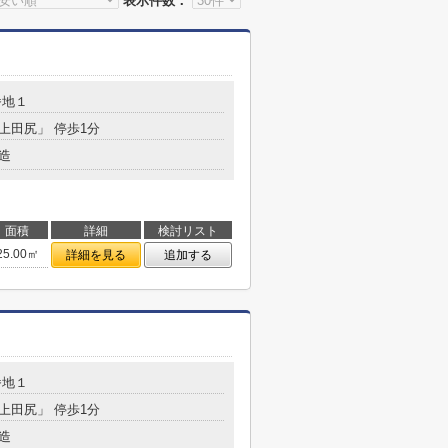
表示件数：
番地１
「上田尻」 停歩1分
造
面積
詳細
検討リスト
25.00㎡
詳細を見る
追加する
番地１
「上田尻」 停歩1分
造