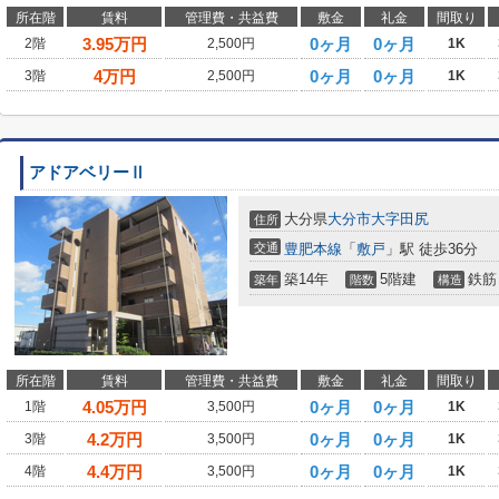
所在階
賃料
管理費・共益費
敷金
礼金
間取り
3.95
万円
0ヶ月
0ヶ月
2階
2,500円
1K
4
万円
0ヶ月
0ヶ月
3階
2,500円
1K
アドアベリーⅡ
大分県
大分市
大字田尻
住所
交通
豊肥本線
「
敷戸
」駅 徒歩36分
築14年
5階建
鉄筋
築年
階数
構造
所在階
賃料
管理費・共益費
敷金
礼金
間取り
4.05
万円
0ヶ月
0ヶ月
1階
3,500円
1K
4.2
万円
0ヶ月
0ヶ月
3階
3,500円
1K
4.4
万円
0ヶ月
0ヶ月
4階
3,500円
1K