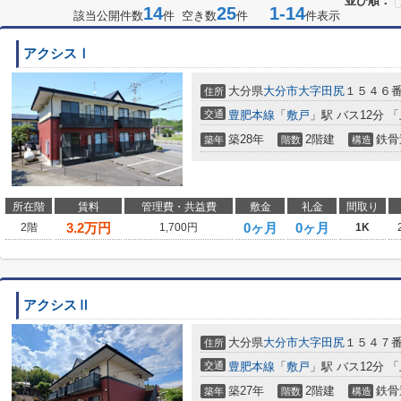
並び順：
14
25
1-14
該当公開件数
件 空き数
件
件表示
アクシスⅠ
大分県
大分市
大字田尻
１５４６
住所
交通
豊肥本線
「
敷戸
」駅 バス12分 
築28年
2階建
鉄骨
築年
階数
構造
所在階
賃料
管理費・共益費
敷金
礼金
間取り
3.2
万円
0ヶ月
0ヶ月
2階
1,700円
1K
アクシスⅡ
大分県
大分市
大字田尻
１５４７
住所
交通
豊肥本線
「
敷戸
」駅 バス12分 
築27年
2階建
鉄骨
築年
階数
構造