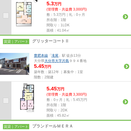
5.3
万
円
(管理費・共益費 3,000円)
敷：5.3万円｜礼：0ヶ月
所在階：1階
間取り：1LDK
面積：41.04㎡
グリッターコートⅡ
賃貸｜アパート
豊肥本線
「
滝尾
」駅 徒歩13分
大分県
大分市
大字片島
９９４番地
5.45
万円
築年数：築12年 ｜募集中：
1室
階数：2階建
5.45
万
円
(管理費・共益費 3,300円)
敷：0ヶ月｜礼：5.45万円
所在階：1階
間取り：2DK
面積：45.82㎡
プランドールＭＥＲＡ
賃貸｜アパート