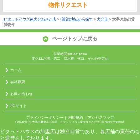
物件リクエスト
ピタットハウス南大分わさだ店
>
(賃貸)地域から探す
>
大分市
>
大字片島の賃
貸物件
ページトップに戻る
営業時間:09:00~18:00
定休日:水曜、第二・四木曜、祝日、その他不定休
ホーム
会社概要
お問い合わせ
PCサイト
プライバシーポリシー
利用規約
｜アクセスマップ
｜
Copyright(c) 大茎不動産株式会社 ピタットハウス南大分わさだ店 All rights reserved.
ピタットハウスの加盟店は独立自営であり、各店舗の責任のも
と運営をしております。