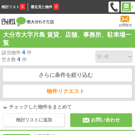
0
0
検討リスト
最近見た物件
お問合せ
大分市大字片島 賃貸、店舗、事務所、駐車場一
覧
4
該当物件
件
4
空き数
件
さらに条件を絞り込む
物件リクエスト
チェックした物件をまとめて
検討リストに追加
お問い合わせ