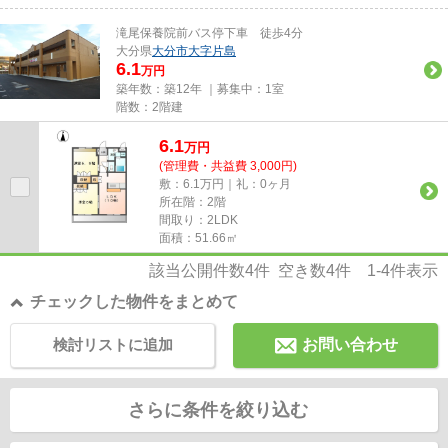
滝尾保養院前バス停下車 徒歩4分
大分県
大分市
大字片島
6.1
万円
築年数：築12年 ｜募集中：
1室
階数：2階建
6.1
万
円
(管理費・共益費 3,000円)
敷：6.1万円｜礼：0ヶ月
所在階：2階
間取り：2LDK
面積：51.66㎡
該当公開件数
4
件 空き数
4
件
1-4
件表示
チェックした物件をまとめて
検討リストに追加
お問い合わせ
さらに条件を絞り込む