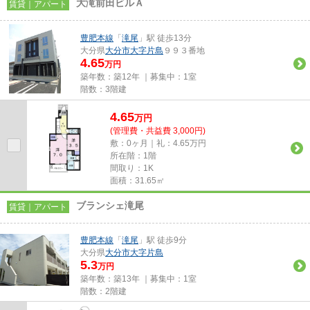
大滝前田ビルＡ
賃貸｜アパート
豊肥本線
「
滝尾
」駅 徒歩13分
大分県
大分市
大字片島
９９３番地
4.65
万円
築年数：築12年 ｜募集中：
1室
階数：3階建
4.65
万
円
(管理費・共益費 3,000円)
敷：0ヶ月｜礼：4.65万円
所在階：1階
間取り：1K
面積：31.65㎡
ブランシェ滝尾
賃貸｜アパート
豊肥本線
「
滝尾
」駅 徒歩9分
大分県
大分市
大字片島
5.3
万円
築年数：築13年 ｜募集中：
1室
階数：2階建