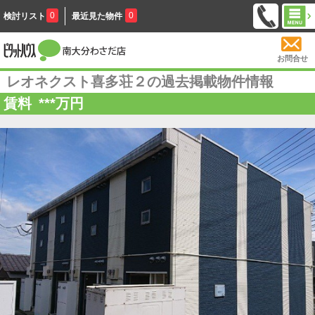
0
0
検討リスト
最近見た物件
お問合せ
レオネクスト喜多荘２の過去掲載物件情報
賃料
***
万円