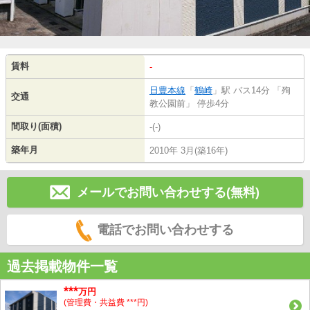
賃料
-
日豊本線
「
鶴崎
」駅 バス14分 「殉
交通
教公園前」 停歩4分
間取り(面積)
-(-)
築年月
2010年 3月(築16年)
メールでお問い合わせする(無料)
電話でお問い合わせする
過去掲載物件一覧
***
万円
(管理費・共益費 ***円)