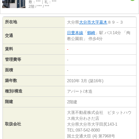
敷：***｜礼：***
2階 / *** / ***
所在地
大分県
大分市
大字葛木
８９－３
日豊本線
「
鶴崎
」駅 バス14分 「殉
交通
教公園前」 停歩4分
賃料
-
管理費等
-
面積
-
築年数
2010年 3月 (築16年)
種別/構造
アパート/木造
階建
2階建
大茎不動産株式会社 ピタットハウ
ス南大分わさだ店
取扱会社
大分県大分市大字田尻143-1
TEL:097-542-8080
国土交通大臣 (4) 第7968号