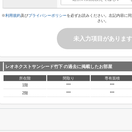
※
利用規約
及び
プライバシーポリシー
を必ずお読みください。左記内容に同
さい。
未入力項目がありま
レオネクストサンシード竹下
の過去に掲載したお部屋
所在階
間取り
専有面積
1階
***
***
2階
***
***