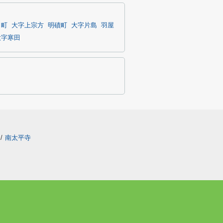
田町
大字上宗方
明磧町
大字片島
羽屋
大字寒田
/
南太平寺