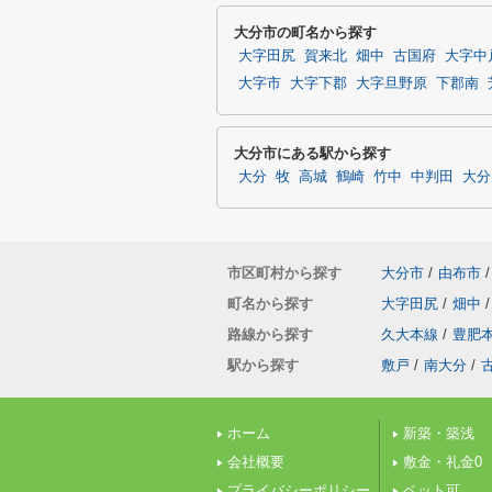
大分市の町名から探す
大字田尻
賀来北
畑中
古国府
大字中
大字市
大字下郡
大字旦野原
下郡南
大分市にある駅から探す
大分
牧
高城
鶴崎
竹中
中判田
大分
市区町村から探す
大分市
/
由布市
/
町名から探す
大字田尻
/
畑中
/
路線から探す
久大本線
/
豊肥
駅から探す
敷戸
/
南大分
/
ホーム
新築・築浅
会社概要
敷金・礼金0
プライバシーポリシー
ペット可