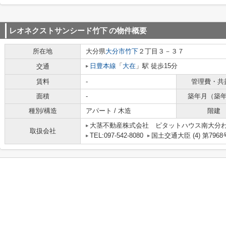
レオネクストサンシード竹下
の物件概要
所在地
大分県
大分市
竹下
２丁目３－３７
日豊本線
「
大在
」駅 徒歩15分
交通
賃料
-
管理費・共
面積
-
築年月（築
種別/構造
アパート / 木造
階建
大茎不動産株式会社 ピタットハウス南大分
取扱会社
TEL:097-542-8080
国土交通大臣 (4) 第7968