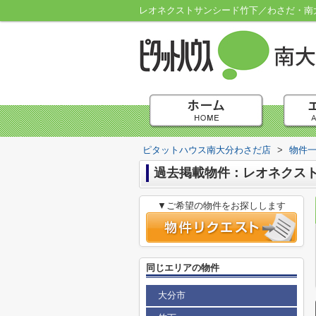
レオネクストサンシード竹下／わさだ・南
ピタットハウス南大分わさだ店
>
物件
過去掲載物件：レオネクス
▼ご希望の物件をお探しします
同じエリアの物件
大分市