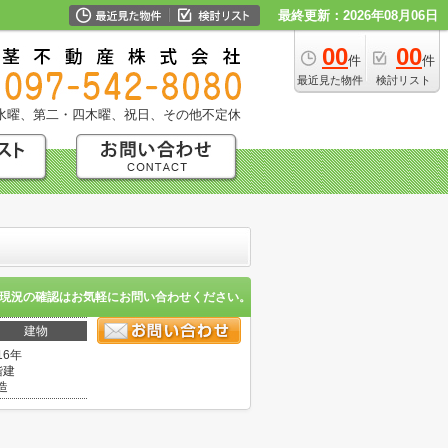
最終更新：2026年08月06日
00
00
件
件
最近見た物件
検討リスト
水曜、第二・四木曜、祝日、その他不定休
現況の確認はお気軽にお問い合わせください。
建物
16年
階建
造