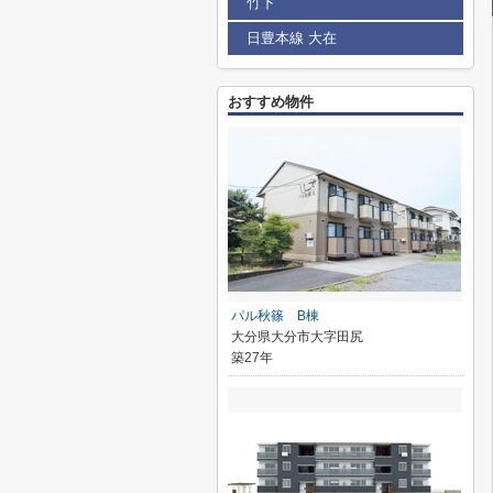
竹下
日豊本線 大在
おすすめ物件
パル秋篠 B棟
大分県大分市大字田尻
築27年