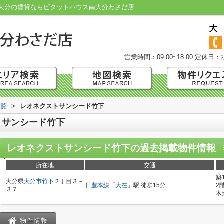
大分の賃貸ならピタットハウス南大分わさだ店
営業時間：09:00~18:00
定休日：
一覧
>
レオネクストサンシード竹下
トサンシード竹下
レオネクストサンシード竹下
の過去掲載物件情報
所在地
交通
築
大分県
大分市
竹下
２丁目３－
日豊本線
「
大在
」駅 徒歩15分
2
３７
木
物件情報