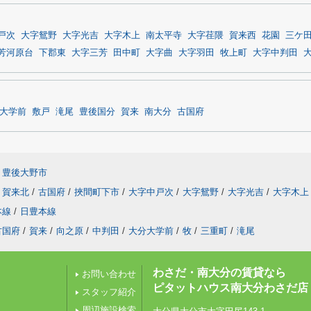
戸次
大字鴛野
大字光吉
大字木上
南太平寺
大字荏隈
賀来西
花園
三ケ
芳河原台
下郡東
大字三芳
田中町
大字曲
大字羽田
牧上町
大字中判田
大学前
敷戸
滝尾
豊後国分
賀来
南大分
古国府
豊後大野市
賀来北
/
古国府
/
挾間町下市
/
大字中戸次
/
大字鴛野
/
大字光吉
/
大字木上
本線
/
日豊本線
古国府
/
賀来
/
向之原
/
中判田
/
大分大学前
/
牧
/
三重町
/
滝尾
わさだ・南大分の賃貸なら
お問い合わせ
ピタットハウス南大分わさだ店
スタッフ紹介
周辺施設検索