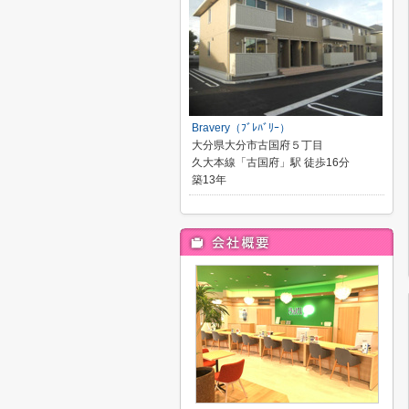
Bravery（ﾌﾞﾚﾊﾞﾘｰ）
大分県大分市古国府５丁目
久大本線「古国府」駅 徒歩16分
築13年