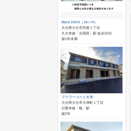
Merci HAYA（ﾒﾙｼｰﾊﾔ）
大分県大分市羽屋１丁目
久大本線「古国府」駅 徒歩20分
築1年未満
フラワーコート大津
大分県大分市大津町１丁目
日豊本線「牧」駅
築2年