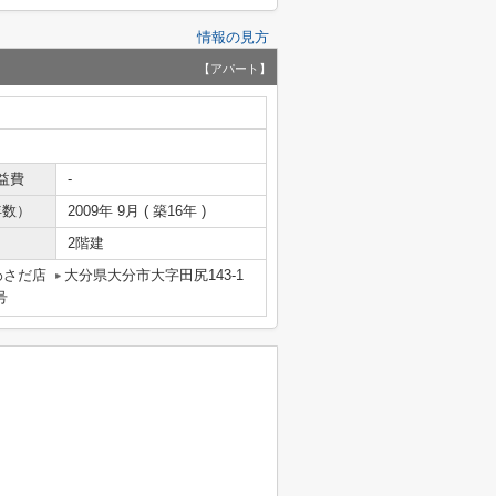
情報の見方
【アパート】
益費
-
年数）
2009年 9月 ( 築16年 )
2階建
わさだ店
大分県大分市大字田尻143-1
号