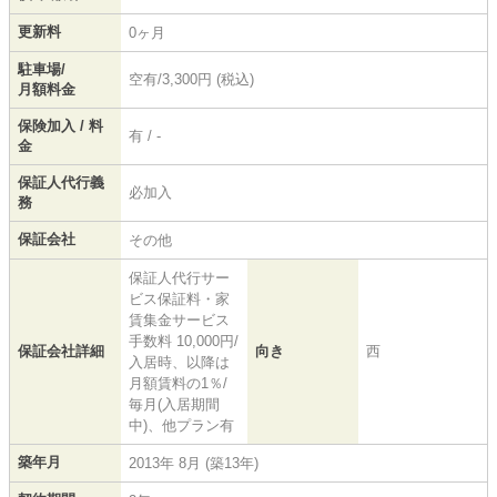
更新料
0ヶ月
駐車場/
空有/3,300円 (税込)
月額料金
保険加入 / 料
有 / -
金
保証人代行義
必加入
務
保証会社
その他
保証人代行サー
ビス保証料・家
賃集金サービス
手数料 10,000円/
保証会社詳細
向き
西
入居時、以降は
月額賃料の1％/
毎月(入居期間
中)、他プラン有
築年月
2013年 8月 (築13年)