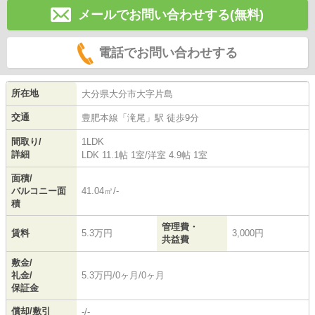
メールでお問い合わせする(無料)
電話でお問い合わせする
所在地
大分県
大分市
大字片島
交通
豊肥本線
「
滝尾
」駅 徒歩9分
間取り/
1LDK
詳細
LDK 11.1帖 1室
/
洋室 4.9帖 1室
面積/
バルコニー面
41.04㎡/-
積
管理費・
賃料
5.3万円
3,000円
共益費
敷金/
礼金/
5.3万円/0ヶ月/0ヶ月
保証金
償却/敷引
-/-