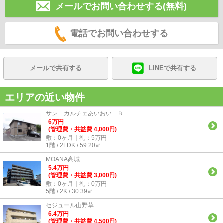
メールでお問い合わせする(無料)
電話でお問い合わせする
メールで共有する
LINEで共有する
エリアの近い物件
サン カルチェあいおい Ｂ
6
万
円
(管理費・共益費 4,000円)
敷：0ヶ月｜礼：5万円
1階 / 2LDK / 59.20㎡
MOANA高城
5.4
万
円
(管理費・共益費 3,000円)
敷：0ヶ月｜礼：0万円
5階 / 2K / 30.39㎡
セジュール山野草
6.4
万
円
(管理費・共益費 4,500円)