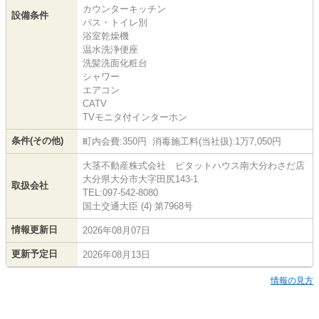
カウンターキッチン
設備条件
バス・トイレ別
浴室乾燥機
温水洗浄便座
洗髪洗面化粧台
シャワー
エアコン
CATV
TVモニタ付インターホン
条件(その他)
町内会費:350円 消毒施工料(当社扱):1万7,050円
大茎不動産株式会社 ピタットハウス南大分わさだ店
大分県大分市大字田尻143-1
取扱会社
TEL:097-542-8080
国土交通大臣 (4) 第7968号
情報更新日
2026年08月07日
更新予定日
2026年08月13日
情報の見方