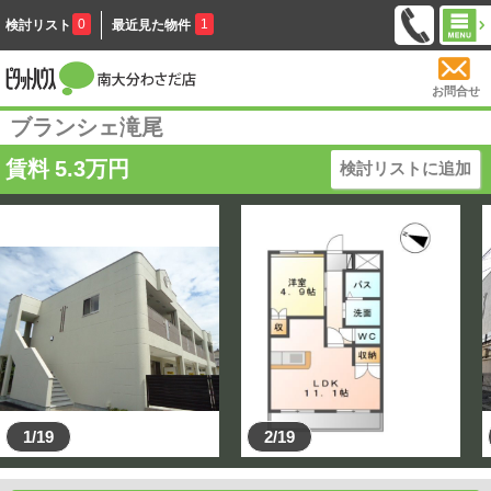
0
1
検討リスト
最近見た物件
お問合せ
ブランシェ滝尾
賃料
5.3
万円
検討リストに追加
1/19
2/19