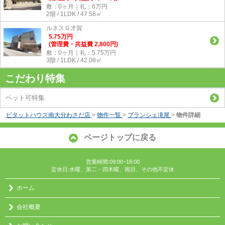
敷：0ヶ月｜礼：6万円
2階 / 1LDK / 47.58㎡
ルネスＧ才賀
5.75
万
円
(管理費・共益費 2,800円)
敷：0ヶ月｜礼：5.75万円
3階 / 1LDK / 42.08㎡
こだわり特集
ペット可特集
ピタットハウス南大分わさだ店
>
物件一覧
>
ブランシェ滝尾
>
物件詳細
ページトップに戻る
営業時間:09:00~18:00
定休日:水曜、第二・四木曜、祝日、その他不定休
ホーム
会社概要