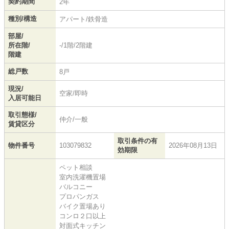
契約期間
2年
種別/構造
アパート/鉄骨造
部屋/
所在階/
-/1階/2階建
階建
総戸数
8戸
現況/
空家/即時
入居可能日
取引態様/
仲介/一般
賃貸区分
取引条件の有
物件番号
103079832
2026年08月13日
効期限
ペット相談
室内洗濯機置場
バルコニー
プロパンガス
バイク置場あり
コンロ２口以上
対面式キッチン