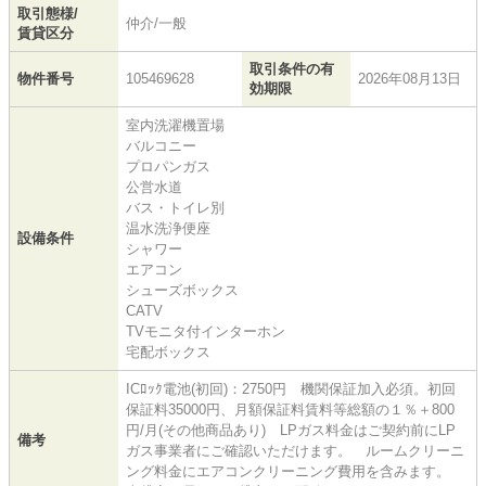
取引態様/
仲介/一般
賃貸区分
取引条件の有
物件番号
105469628
2026年08月13日
効期限
室内洗濯機置場
バルコニー
プロパンガス
公営水道
バス・トイレ別
温水洗浄便座
設備条件
シャワー
エアコン
シューズボックス
CATV
TVモニタ付インターホン
宅配ボックス
ICﾛｯｸ電池(初回)：2750円 機関保証加入必須。初回
保証料35000円、月額保証料賃料等総額の１％＋800
円/月(その他商品あり) LPガス料金はご契約前にLP
備考
ガス事業者にご確認いただけます。 ルームクリーニ
ング料金にエアコンクリーニング費用を含みます。