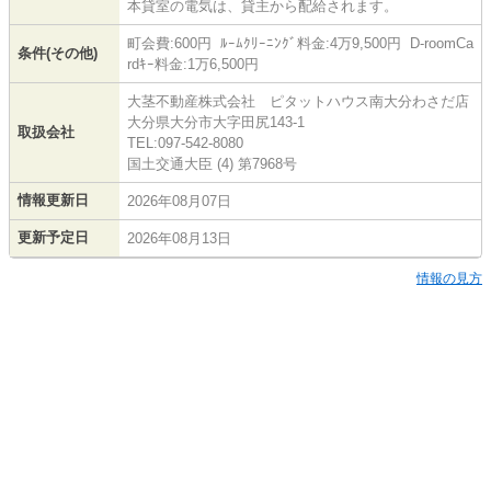
本貸室の電気は、貸主から配給されます。
町会費:600円 ﾙｰﾑｸﾘｰﾆﾝｸﾞ料金:4万9,500円 D-roomCa
条件(その他)
rdｷｰ料金:1万6,500円
大茎不動産株式会社 ピタットハウス南大分わさだ店
大分県大分市大字田尻143-1
取扱会社
TEL:097-542-8080
国土交通大臣 (4) 第7968号
情報更新日
2026年08月07日
更新予定日
2026年08月13日
情報の見方