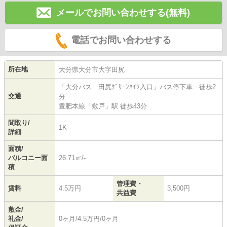
メールでお問い合わせする(無料)
電話でお問い合わせする
所在地
大分県
大分市
大字田尻
「大分バス 田尻ｸﾞﾘｰﾝﾊｲﾂ入口」バス停下車 徒歩2
交通
分
豊肥本線
「
敷戸
」駅 徒歩43分
間取り/
1K
詳細
面積/
バルコニー面
26.71㎡/-
積
管理費・
賃料
4.5万円
3,500円
共益費
敷金/
礼金/
0ヶ月/4.5万円/0ヶ月