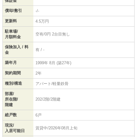
保証金
償却/敷引
-/-
更新料
4.5万円
駐車場/
空有/0円 2台目無し
月額料金
保険加入 / 料
有 / -
金
築年月
1999年 8月 (築27年)
契約期間
2年
種別/構造
アパート/軽量鉄骨
部屋/
所在階/
202/2階/2階建
階建
総戸数
6戸
現況/
賃貸中/2026年08月上旬
入居可能日