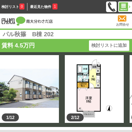
0
1
検討リスト
最近見た物件
お問合せ
パル秋篠 B棟 202
賃料
4.5
万円
検討リストに追加
1/12
2/12