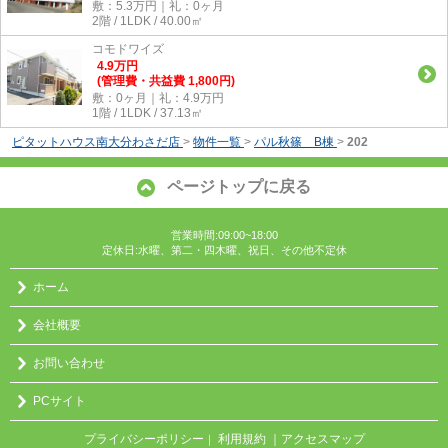
敷：5.3万円｜礼：0ヶ月
2階 / 1LDK / 40.00㎡
コモドワイズ
4.9
万
円
(管理費・共益費 1,800円)
敷：0ヶ月｜礼：4.9万円
1階 / 1LDK / 37.13㎡
ピタットハウス南大分わさだ店
>
物件一覧
>
パル秋篠 B棟
>
202
ページトップに戻る
営業時間:09:00~18:00
定休日:水曜、第二・四木曜、祝日、その他不定休
ホーム
会社概要
お問い合わせ
PCサイト
プライバシーポリシー
利用規約
｜アクセスマップ
｜