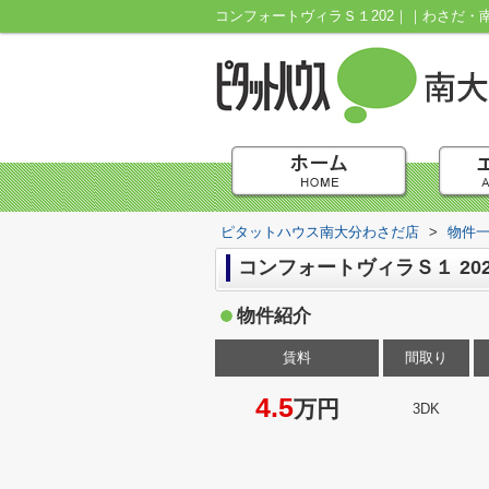
コンフォートヴィラＳ１202｜｜わさだ
ピタットハウス南大分わさだ店
>
物件
コンフォートヴィラＳ１ 20
物件紹介
賃料
間取り
4.5
万円
3DK