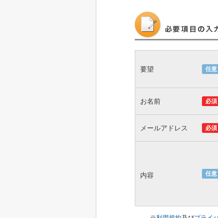
要望
任意
お名前
必須
メールアドレス
必須
任意
内容
※
利用規約
及び
プライ