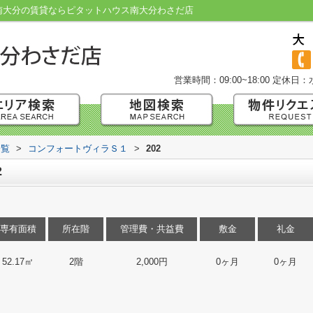
・南大分の賃貸ならピタットハウス南大分わさだ店
営業時間：09:00~18:00
定休日：
一覧
>
コンフォートヴィラＳ１
>
202
2
専有面積
所在階
管理費・共益費
敷金
礼金
52.17㎡
2階
2,000円
0ヶ月
0ヶ月