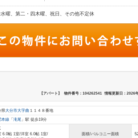
 定休日:水曜、第二・四木曜、祝日、その他不定休
【アパート】
物件番号：104262541
情報更新日：2026年
分県
大分市
大字曲
１１４８番地
肥本線
「
滝尾
」駅 徒歩19分
K
 6.0帖 1室
/
洋室 6.0帖 1室
/
面積/バルコニー面積
5