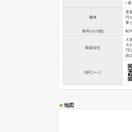
家
更
備考
円
要
条件(その他)
町内
大
大
取扱会社
TEL
国土
QRコード
地図