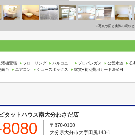
※写真や図と実際の現状と
洗濯機置場
フローリング
バルコニー
プロパンガス
公営水道
公
洗面台
エアコン
シューズボックス
家賃+初期費用カード決済可
ピタットハウス南大分わさだ店
-8080
〒870-0100
大分県大分市大字田尻143-1