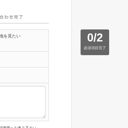
0
/
2
地を見たい
必須項目完了
認画面へお進み下さい。