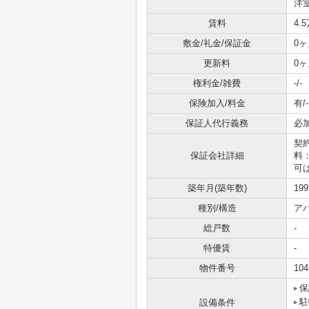
洋室
賃料
4.
敷金/礼金/保証金
0ヶ
更新料
0ヶ
権利金/雑費
-/-
保険加入/料金
有/-
保証人代行義務
必
契
保証会社詳細
料：
可は
築年月(築年数)
19
種別/構造
ア
総戸数
-
特優賃
-
物件番号
104
保
駐
設備条件