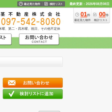
最終更新：2026年08月08日
01
00
件
件
最近見た物件
検討リスト
水曜、第二・四木曜、祝日、その他不定休