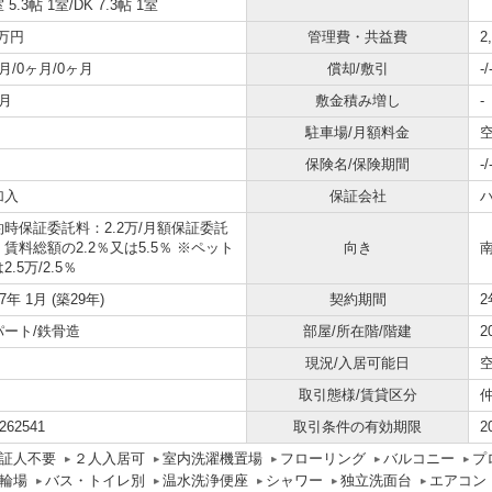
 5.3帖 1室
/
DK 7.3帖 1室
5万円
管理費・共益費
2
月/0ヶ月/0ヶ月
償却/敷引
-/
月
敷金積み増し
-
駐車場/月額料金
空
保険名/保険期間
-/
加入
保証会社
約時保証委託料：2.2万/月額保証委託
賃料総額の2.2％又は5.5％ ※ペット
向き
2.5万/2.5％
97年 1月 (築29年)
契約期間
2
パート/鉄骨造
部屋/所在階/階建
2
現況/入居可能日
取引態様/賃貸区分
262541
取引条件の有効期限
2
証人不要
２人入居可
室内洗濯機置場
フローリング
バルコニー
プ
輪場
バス・トイレ別
温水洗浄便座
シャワー
独立洗面台
エアコン