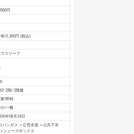
,000円
-
有/3,300円 (税込)
-
ハウスリーブ
南
年
02/ 2階/ 2階建
空家/即時
仲介/一般
026年08月14日
ロパンガス
公営水道
公共下水
シューズボックス