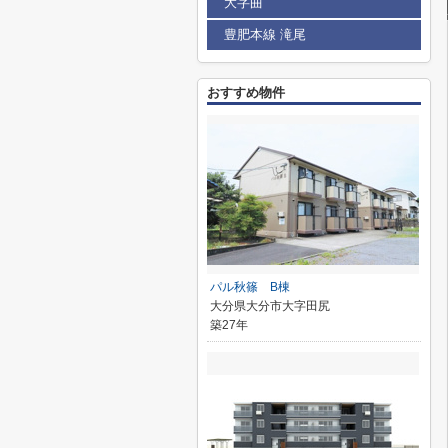
大字曲
豊肥本線 滝尾
おすすめ物件
パル秋篠 B棟
大分県大分市大字田尻
築27年