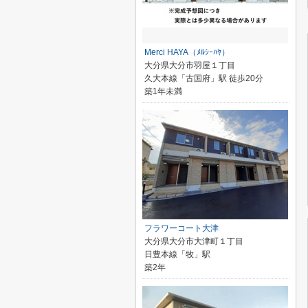
Merci HAYA（ﾒﾙｼｰﾊﾔ）
大分県大分市羽屋１丁目
久大本線「古国府」駅 徒歩20分
築1年未満
フラワーコート大津
大分県大分市大津町１丁目
日豊本線「牧」駅
築2年