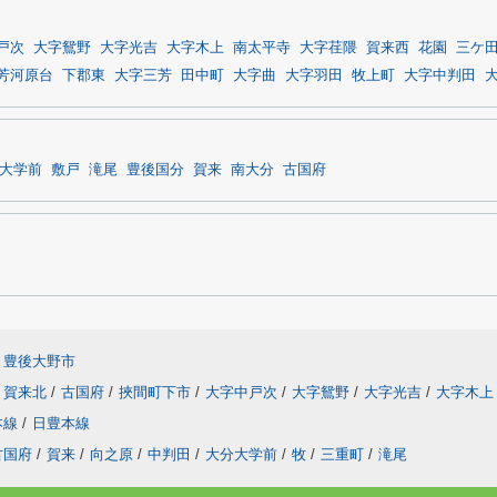
戸次
大字鴛野
大字光吉
大字木上
南太平寺
大字荏隈
賀来西
花園
三ケ
芳河原台
下郡東
大字三芳
田中町
大字曲
大字羽田
牧上町
大字中判田
大学前
敷戸
滝尾
豊後国分
賀来
南大分
古国府
豊後大野市
賀来北
/
古国府
/
挾間町下市
/
大字中戸次
/
大字鴛野
/
大字光吉
/
大字木上
本線
/
日豊本線
古国府
/
賀来
/
向之原
/
中判田
/
大分大学前
/
牧
/
三重町
/
滝尾