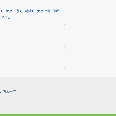
田町
大字上宗方
明磧町
大字片島
羽屋
大字寒田
/
南太平寺