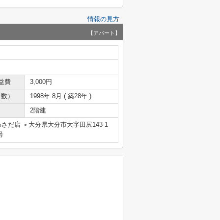
情報の見方
【アパート】
益費
3,000円
年数）
1998年 8月 ( 築28年 )
2階建
わさだ店
大分県大分市大字田尻143-1
号