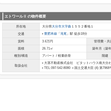
エトワールⅡ
の物件概要
所在地
大分県
大分市
大字曲
１５５２番地１
豊肥本線
「
滝尾
」駅 徒歩18分
交通
賃料
3.6万円
管理費・共
面積
26.71㎡
築年月（築
種別/構造
アパート / 軽量鉄骨
階建
大茎不動産株式会社 ピタットハウス南大分
取扱会社
TEL:097-542-8080
国土交通大臣 (4) 第7968