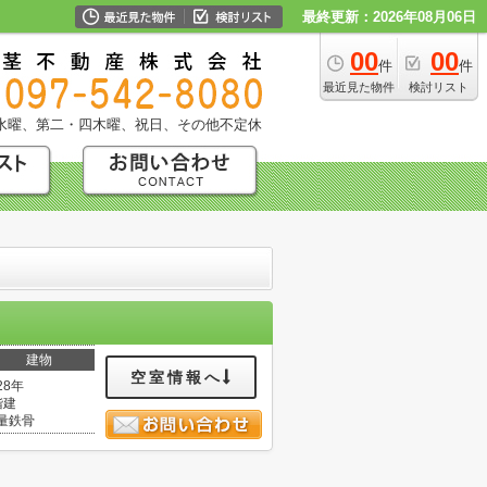
最終更新：2026年08月06日
00
00
件
件
最近見た物件
検討リスト
水曜、第二・四木曜、祝日、その他不定休
建物
空室情報へ
28年
階建
量鉄骨