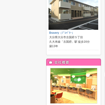
Bravery（ﾌﾞﾚﾊﾞﾘｰ）
大分県大分市古国府５丁目
久大本線「古国府」駅 徒歩16分
築13年