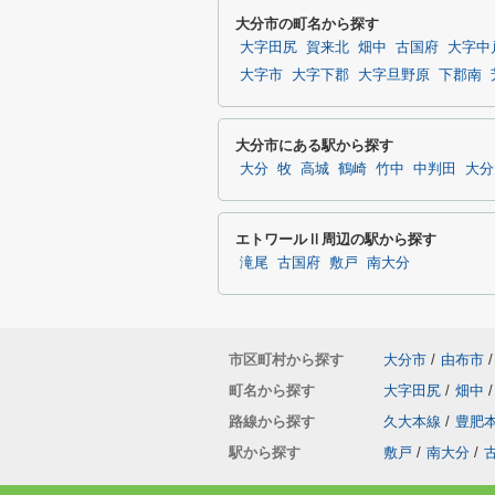
大分市の町名から探す
大字田尻
賀来北
畑中
古国府
大字中
大字市
大字下郡
大字旦野原
下郡南
大分市にある駅から探す
大分
牧
高城
鶴崎
竹中
中判田
大分
エトワールⅡ周辺の駅から探す
滝尾
古国府
敷戸
南大分
市区町村から探す
大分市
/
由布市
/
町名から探す
大字田尻
/
畑中
/
路線から探す
久大本線
/
豊肥
駅から探す
敷戸
/
南大分
/