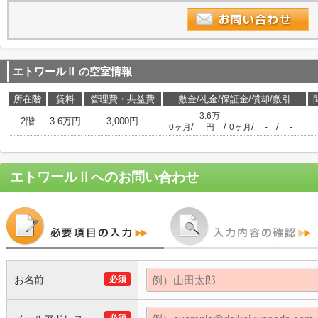
エトワールⅡ
の空室情報
所在階
賃料
管理費・共益費
敷金/礼金/保証金/償却/敷引
3.6万
2階
3.6万円
3,000円
/
/
/
/
0ヶ月
円
0ヶ月
-
-
エトワールⅡ
へのお問い合わせ
お名前
必須