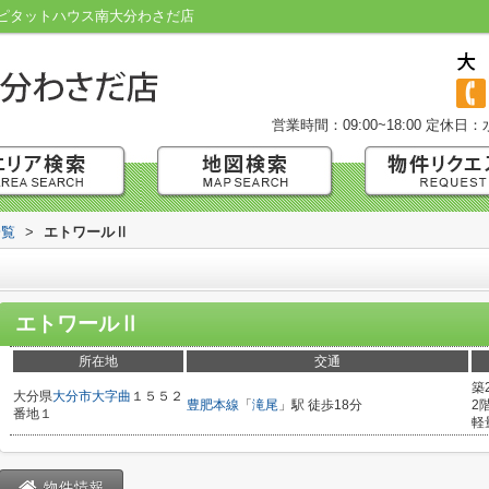
ピタットハウス南大分わさだ店
営業時間：09:00~18:00
定休日：
一覧
>
エトワールⅡ
エトワールⅡ
所在地
交通
築
大分県
大分市
大字曲
１５５２
豊肥本線
「
滝尾
」駅 徒歩18分
2
番地１
軽
物件情報