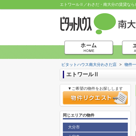
エトワールⅡ／わさだ・南大分の賃貸なら
ピタットハウス南大分わさだ店
>
物件
エトワールⅡ
▼ご希望の物件をお探しします
同じエリアの物件
大分市