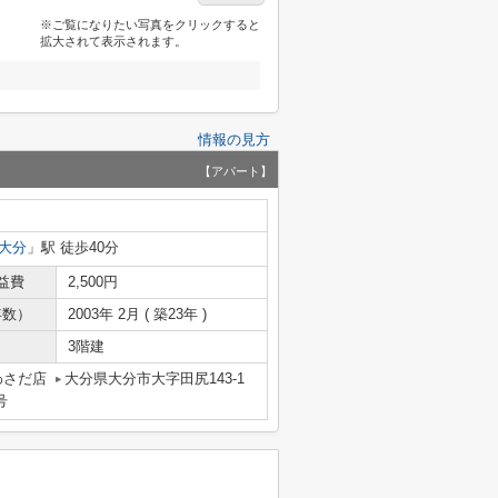
※ご覧になりたい写真をクリックすると
拡大されて表示されます。
情報の見方
【アパート】
大分
」駅 徒歩40分
益費
2,500円
年数）
2003年 2月 ( 築23年 )
3階建
わさだ店
大分県大分市大字田尻143-1
号