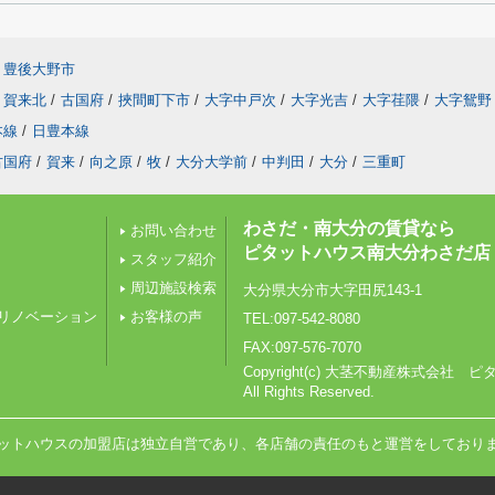
豊後大野市
賀来北
/
古国府
/
挾間町下市
/
大字中戸次
/
大字光吉
/
大字荏隈
/
大字鴛野
本線
/
日豊本線
古国府
/
賀来
/
向之原
/
牧
/
大分大学前
/
中判田
/
大分
/
三重町
わさだ・南大分の賃貸なら
お問い合わせ
ピタットハウス南大分わさだ店
スタッフ紹介
周辺施設検索
大分県大分市大字田尻143-1
リノベーション
お客様の声
TEL:097-542-8080
FAX:097-576-7070
Copyright(c) 大茎不動産株式会
All Rights Reserved.
ットハウスの加盟店は独立自営であり、各店舗の責任のもと運営をしており