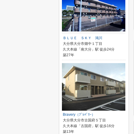
ＢＬＵＥ ＳＫＹ 鴻川
大分県大分市畑中１丁目
久大本線「南大分」駅 徒歩24分
築27年
Bravery（ﾌﾞﾚﾊﾞﾘｰ）
大分県大分市古国府５丁目
久大本線「古国府」駅 徒歩16分
築13年