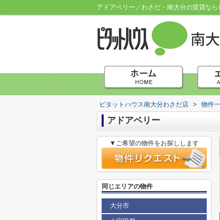
アドアベリー／わさだ・南大分の賃貸なら
ピタットハウス南大分わさだ店
>
物件
アドアベリー
▼ご希望の物件をお探しします
同じエリアの物件
大分市