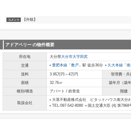
【外観】
コメント
アドアベリー
の物件概要
所在地
大分県
大分市
大字田尻
豊肥本線
「
敷戸
」駅 徒歩36分
久大本線
「
南
交通
賃料
3.95万円～4万円
管理費・共
面積
32.76㎡
築年月（築
種別/構造
アパート / 鉄骨造
階建
大茎不動産株式会社 ピタットハウス南大分
取扱会社
TEL:097-542-8080
国土交通大臣 (4) 第7968