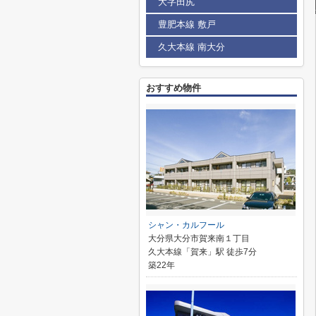
大字田尻
豊肥本線 敷戸
久大本線 南大分
おすすめ物件
シャン・カルフール
大分県大分市賀来南１丁目
久大本線「賀来」駅 徒歩7分
築22年