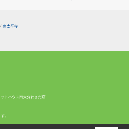
/
南太平寺
社 ピタットハウス南大分わさだ店
ます。