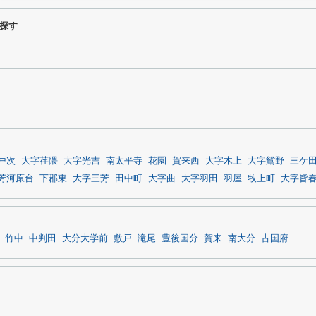
探す
戸次
大字荏隈
大字光吉
南太平寺
花園
賀来西
大字木上
大字鴛野
三ケ
芳河原台
下郡東
大字三芳
田中町
大字曲
大字羽田
羽屋
牧上町
大字皆
竹中
中判田
大分大学前
敷戸
滝尾
豊後国分
賀来
南大分
古国府