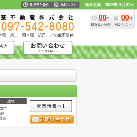
最終更新：2026年08月07日
00
00
件
件
最近見た物件
検討リスト
水曜、第二・四木曜、祝日、その他不定休
建物
空室情報へ
23年
階建
骨造