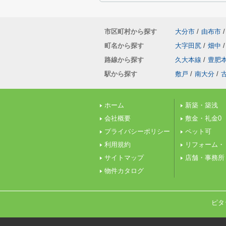
市区町村から探す
大分市
/
由布市
/
町名から探す
大字田尻
/
畑中
/
路線から探す
久大本線
/
豊肥
駅から探す
敷戸
/
南大分
/
ホーム
新築・築浅
会社概要
敷金・礼金0
プライバシーポリシー
ペット可
利用規約
リフォーム・
サイトマップ
店舗・事務所
物件カタログ
ピタ