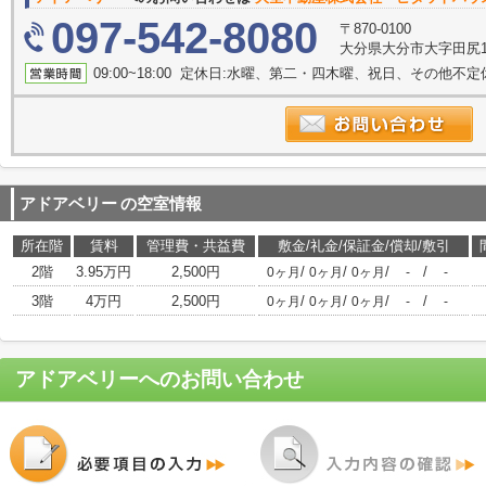
097-542-8080
〒870-0100
大分県大分市大字田尻14
09:00~18:00 定休日:水曜、第二・四木曜、祝日、その他不定
アドアベリー
の空室情報
所在階
賃料
管理費・共益費
敷金/礼金/保証金/償却/敷引
2階
3.95万円
2,500円
/
/
/
/
0ヶ月
0ヶ月
0ヶ月
-
-
3階
4万円
2,500円
/
/
/
/
0ヶ月
0ヶ月
0ヶ月
-
-
アドアベリー
へのお問い合わせ