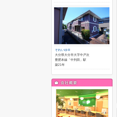
それいゆⅢ
大分県大分市大字中戸次
豊肥本線「中判田」駅
築21年