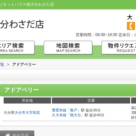
ピタットハウス南大分わさだ店
営業時間：09:00~18:00
定休日：
一覧
>
アドアベリー
アドアベリー
所在地
交通
築
豊肥本線
「
敷戸
」駅 徒歩36分
大分県
大分市
大字田尻
3
久大本線
「
南大分
」駅 徒歩40分
鉄
物件情報