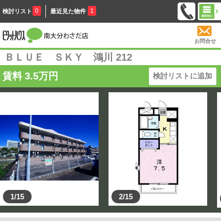
0
1
検討リスト
最近見た物件
お問合せ
ＢＬＵＥ ＳＫＹ 鴻川 212
賃料
3.5
万円
検討リストに追加
1/15
2/15