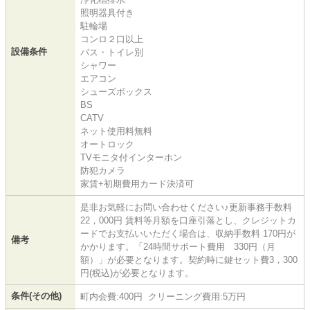
照明器具付き
駐輪場
コンロ２口以上
設備条件
バス・トイレ別
シャワー
エアコン
シューズボックス
BS
CATV
ネット使用料無料
オートロック
TVモニタ付インターホン
防犯カメラ
家賃+初期費用カード決済可
是非お気軽にお問い合わせください♪更新事務手数料
22，000円 賃料等月額を口座引落とし、クレジットカ
ードでお支払いいただく場合は、収納手数料 170円が
備考
かかります。「24時間サポート費用 330円（月
額）」が必要となります。契約時に鍵セット費3，300
円(税込)が必要となります。
条件(その他)
町内会費:400円 クリーニング費用:5万円