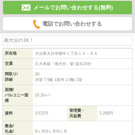
メールでお問い合わせする(無料)
電話でお問い合わせする
南大分の1K！
所在地
大分県
大分市
畑中
１丁目１０－６４
交通
久大本線
「
南大分
」駅 徒歩24分
間取り/
1K
詳細
洋室 7.5帖 1室
/
K 2.0帖 1室
面積/
バルコニー面
25.16㎡/-
積
管理費・
賃料
3.5万円
2,200円
共益費
敷金/
礼金/
0ヶ月/0ヶ月/0ヶ月