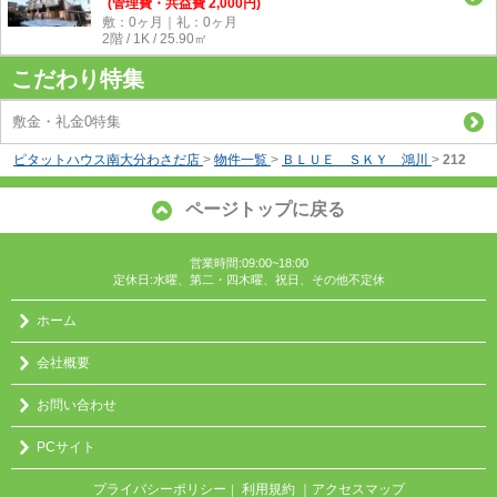
(管理費・共益費 2,000円)
敷：0ヶ月｜礼：0ヶ月
2階 / 1K / 25.90㎡
こだわり特集
敷金・礼金0特集
ピタットハウス南大分わさだ店
>
物件一覧
>
ＢＬＵＥ ＳＫＹ 鴻川
>
212
ページトップに戻る
営業時間:09:00~18:00
定休日:水曜、第二・四木曜、祝日、その他不定休
ホーム
会社概要
お問い合わせ
PCサイト
プライバシーポリシー
利用規約
｜アクセスマップ
｜