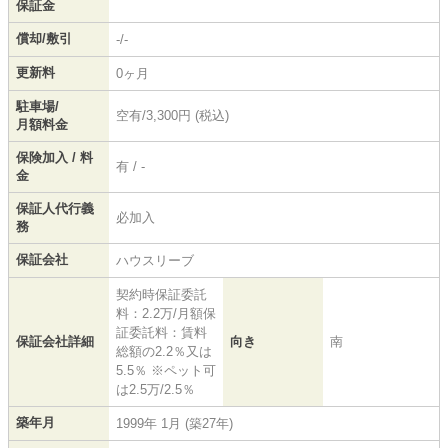
保証金
償却/敷引
-/-
更新料
0ヶ月
駐車場/
空有/3,300円 (税込)
月額料金
保険加入 / 料
有 / -
金
保証人代行義
必加入
務
保証会社
ハウスリーブ
契約時保証委託
料：2.2万/月額保
証委託料：賃料
保証会社詳細
向き
南
総額の2.2％又は
5.5％ ※ペット可
は2.5万/2.5％
築年月
1999年 1月 (築27年)