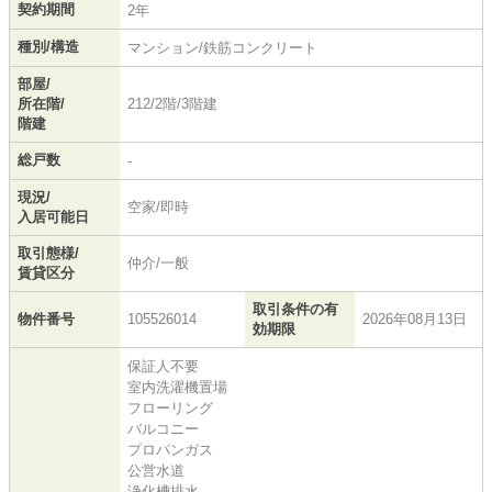
契約期間
2年
種別/構造
マンション/鉄筋コンクリート
部屋/
所在階/
212/2階/3階建
階建
総戸数
-
現況/
空家/即時
入居可能日
取引態様/
仲介/一般
賃貸区分
取引条件の有
物件番号
105526014
2026年08月13日
効期限
保証人不要
室内洗濯機置場
フローリング
バルコニー
プロパンガス
公営水道
浄化槽排水