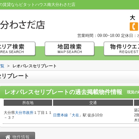
の賃貸ならピタットハウス南大分わさだ店
営業時間：09:00~18:00
定休日：
一覧
>
レオパレスセリブレート
セリブレート
レオパレスセリブレート
の過去掲載物件情報
現況の
所在地
交通
築
大分県
大分市
政所
１丁目１１
日豊本線
「
大在
」駅 徒歩10分
2
－３７
木
物件情報