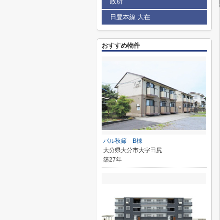
政所
日豊本線 大在
おすすめ物件
パル秋篠 B棟
大分県大分市大字田尻
築27年