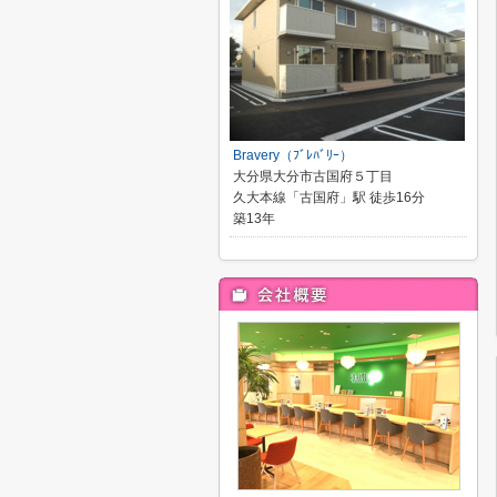
Bravery（ﾌﾞﾚﾊﾞﾘｰ）
大分県大分市古国府５丁目
久大本線「古国府」駅 徒歩16分
築13年