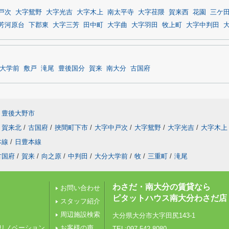
戸次
大字鴛野
大字光吉
大字木上
南太平寺
大字荏隈
賀来西
花園
三ケ
芳河原台
下郡東
大字三芳
田中町
大字曲
大字羽田
牧上町
大字中判田
大学前
敷戸
滝尾
豊後国分
賀来
南大分
古国府
豊後大野市
賀来北
/
古国府
/
挾間町下市
/
大字中戸次
/
大字鴛野
/
大字光吉
/
大字木上
本線
/
日豊本線
古国府
/
賀来
/
向之原
/
中判田
/
大分大学前
/
牧
/
三重町
/
滝尾
わさだ・南大分の賃貸なら
お問い合わせ
ピタットハウス南大分わさだ店
スタッフ紹介
周辺施設検索
大分県大分市大字田尻143-1
リノベーション
お客様の声
TEL:097-542-8080