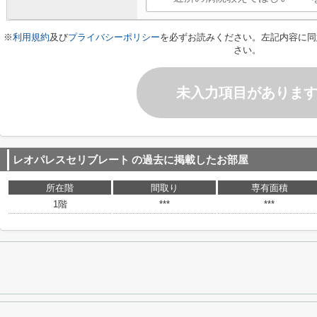
※
利用規約
及び
プライバシーポリシー
を必ずお読みください。左記内容に同
さい。
未入力項目がありま
レオパレスセリブレート
の過去に掲載したお部屋
所在階
間取り
専有面積
1階
***
***