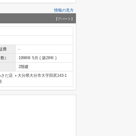
情報の見方
【アパート】
益費
-
年数）
1998年 5月 ( 築28年 )
2階建
わさだ店
大分県大分市大字田尻143-1
号