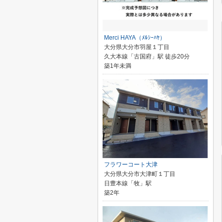
Merci HAYA（ﾒﾙｼｰﾊﾔ）
大分県大分市羽屋１丁目
久大本線「古国府」駅 徒歩20分
築1年未満
フラワーコート大津
大分県大分市大津町１丁目
日豊本線「牧」駅
築2年