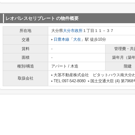
レオパレスセリブレート
の物件概要
所在地
大分県
大分市
政所
１丁目１１－３７
日豊本線
「
大在
」駅 徒歩10分
交通
賃料
-
管理費・共
面積
-
築年月（築
種別/構造
アパート / 木造
階建
大茎不動産株式会社 ピタットハウス南大分
取扱会社
TEL:097-542-8080
国土交通大臣 (4) 第7968