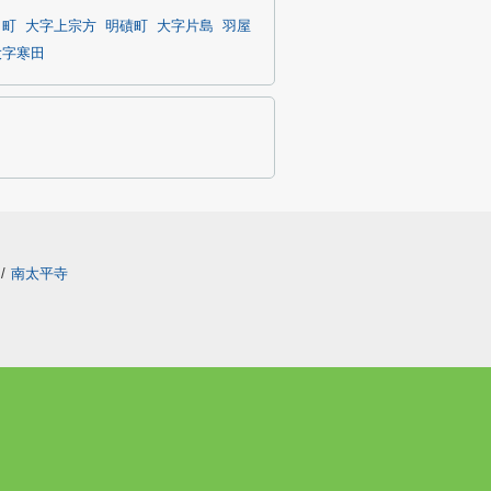
田町
大字上宗方
明磧町
大字片島
羽屋
大字寒田
/
南太平寺