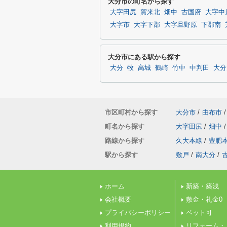
大分市の町名から探す
大字田尻
賀来北
畑中
古国府
大字中
大字市
大字下郡
大字旦野原
下郡南
大分市にある駅から探す
大分
牧
高城
鶴崎
竹中
中判田
大分
市区町村から探す
大分市
/
由布市
/
町名から探す
大字田尻
/
畑中
/
路線から探す
久大本線
/
豊肥
駅から探す
敷戸
/
南大分
/
ホーム
新築・築浅
会社概要
敷金・礼金0
プライバシーポリシー
ペット可
利用規約
リフォーム・