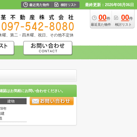
最終更新：2026年08月06日
00
00
件
件
最近見た物件
検討リスト
水曜、第二・四木曜、祝日、その他不定休
確認はお気軽にお問い合わせください。
建物
28年
階建
造