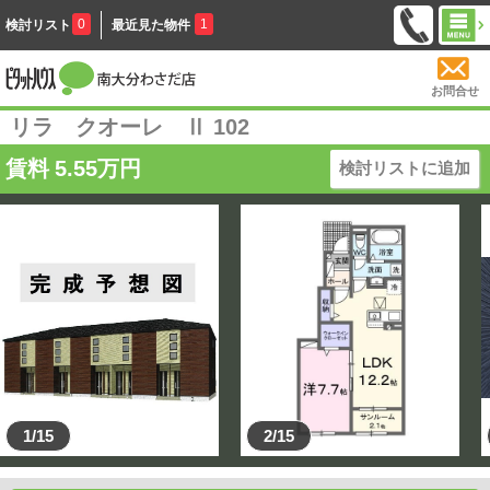
0
1
検討リスト
最近見た物件
お問合せ
リラ クオーレ Ⅱ 102
賃料
5.55
万円
検討リストに追加
1/15
2/15