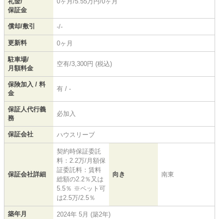
礼金/
0ヶ月/5.55万円/0ヶ月
保証金
償却/敷引
-/-
更新料
0ヶ月
駐車場/
空有/3,300円 (税込)
月額料金
保険加入 / 料
有 / -
金
保証人代行義
必加入
務
保証会社
ハウスリーブ
契約時保証委託
料：2.2万/月額保
証委託料：賃料
保証会社詳細
向き
南東
総額の2.2％又は
5.5％ ※ペット可
は2.5万/2.5％
築年月
2024年 5月 (築2年)