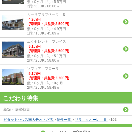
敷：0ヶ月｜礼：5.5万円
2階 / 3LDK / 68.06㎡
カーサプリマベーラ Ｅ
4.9
万
円
(管理費・共益費 3,500円)
敷：0ヶ月｜礼：4.9万円
1階 / 1LDK / 45.89㎡
エクセレント プレイス
5.1
万
円
(管理費・共益費 3,500円)
敷：0ヶ月｜礼：5.1万円
2階 / 2LDK / 58.86㎡
ソフィア フローラ
5.1
万
円
(管理費・共益費 3,300円)
敷：0ヶ月｜礼：0ヶ月
2階 / 2LDK / 58.48㎡
こだわり特集
新築・築浅特集
ピタットハウス南大分わさだ店
>
物件一覧
>
リラ クオーレ Ⅱ
>
102