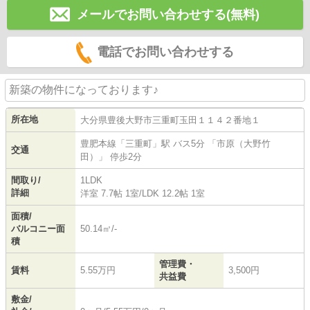
メールでお問い合わせする(無料)
電話でお問い合わせする
新築の物件になっております♪
所在地
大分県
豊後大野市
三重町玉田
１１４２番地１
豊肥本線
「
三重町
」駅 バス5分 「市原（大野竹
交通
田）」 停歩2分
間取り/
1LDK
詳細
洋室 7.7帖 1室
/
LDK 12.2帖 1室
面積/
バルコニー面
50.14㎡/-
積
管理費・
賃料
5.55万円
3,500円
共益費
敷金/