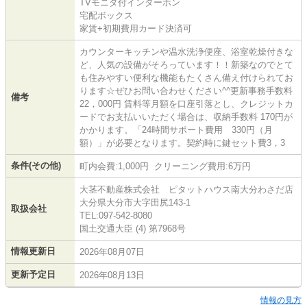
TVモニタ付インターホン
宅配ボックス
家賃+初期費用カード決済可
カウンターキッチンや温水洗浄便座、浴室乾燥付きな
ど、人気の設備がそろっています！！新築なのでとて
も住みやすい便利な機能もたくさん備え付けられてお
ります☆ぜひお問い合わせください^^更新事務手数料
備考
22，000円 賃料等月額を口座引落とし、クレジットカ
ードでお支払いいただく場合は、収納手数料 170円が
かかります。「24時間サポート費用 330円（月
額）」が必要となります。契約時に鍵セット費3，3
条件(その他)
町内会費:1,000円 クリーニング費用:6万円
大茎不動産株式会社 ピタットハウス南大分わさだ店
大分県大分市大字田尻143-1
取扱会社
TEL:097-542-8080
国土交通大臣 (4) 第7968号
情報更新日
2026年08月07日
更新予定日
2026年08月13日
情報の見方