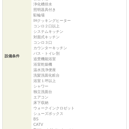
浄化槽排水
照明器具付き
駐輪場
IHクッキングヒーター
コンロ２口以上
システムキッチン
対面式キッチン
コンロ３口
カウンターキッチン
バス・トイレ別
設備条件
追焚機能浴室
浴室乾燥機
温水洗浄便座
洗髪洗面化粧台
浴室１坪以上
シャワー
独立洗面台
エアコン
床下収納
ウォークインクロゼット
シューズボックス
BS
CATV