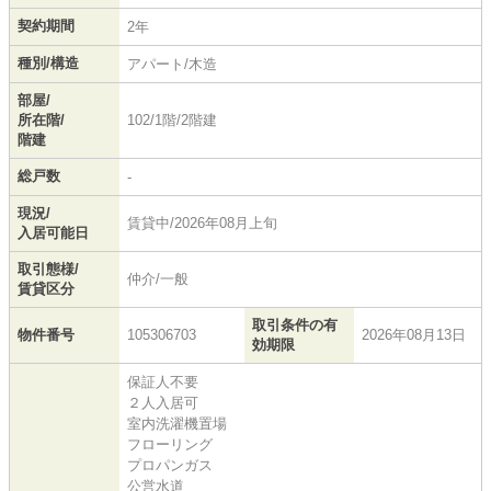
契約期間
2年
種別/構造
アパート/木造
部屋/
所在階/
102/1階/2階建
階建
総戸数
-
現況/
賃貸中/2026年08月上旬
入居可能日
取引態様/
仲介/一般
賃貸区分
取引条件の有
物件番号
105306703
2026年08月13日
効期限
保証人不要
２人入居可
室内洗濯機置場
フローリング
プロパンガス
公営水道