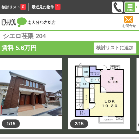
0
1
検討リスト
最近見た物件
お問合せ
シエロ荏隈 204
賃料
5.6
万円
検討リストに追加
1/15
2/15