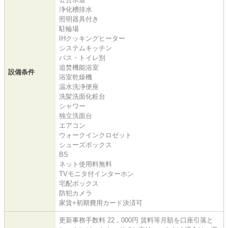
浄化槽排水
照明器具付き
駐輪場
IHクッキングヒーター
システムキッチン
バス・トイレ別
追焚機能浴室
設備条件
浴室乾燥機
温水洗浄便座
洗髪洗面化粧台
シャワー
独立洗面台
エアコン
ウォークインクロゼット
シューズボックス
BS
ネット使用料無料
TVモニタ付インターホン
宅配ボックス
防犯カメラ
家賃+初期費用カード決済可
更新事務手数料 22，000円 賃料等月額を口座引落と