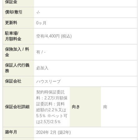
保証金
償却/敷引
-/-
更新料
0ヶ月
駐車場/
空有/4,400円 (税込)
月額料金
保険加入 / 料
有 / -
金
保証人代行義
必加入
務
保証会社
ハウスリーブ
契約時保証委託
料：2.2万/月額保
証委託料：賃料
保証会社詳細
向き
南
総額の2.2％又は
5.5％ ※ペット可
は2.5万/2.5％
築年月
2024年 2月 (築2年)