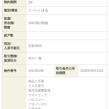
契約期間
2年
種別/構造
アパート/木造
部屋/
所在階/
204/2階/2階建
階建
総戸数
-
現況/
空家/即時
入居可能日
取引態様/
仲介/一般
賃貸区分
取引条件の有
物件番号
104185168
2026年08月13日
効期限
保証人不要
２人入居可
室内洗濯機置場
フローリング
バルコニー
プロパンガス
公営水道