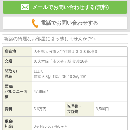
メールでお問い合わせする(無料)
電話でお問い合わせする
新築の綺麗なお部屋に引っ越しませんか(^^♪
所在地
大分県
大分市
大字荏隈
１３０８番地３
交通
久大本線
「
南大分
」駅 徒歩16分
間取り/
1LDK
詳細
洋室 5.8帖 1室
/
LDK 10.3帖 1室
面積/
バルコニー面
47.86㎡/-
積
管理費・
賃料
5.6万円
3,500円
共益費
敷金/
礼金/
0ヶ月/5.6万円/0ヶ月