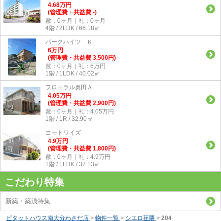
4.68
万
円
(管理費・共益費 -)
敷：0ヶ月｜礼：0ヶ月
4階 / 2LDK / 66.18㎡
パークハイツ Ｋ
6
万
円
(管理費・共益費 3,500円)
敷：0ヶ月｜礼：6万円
1階 / 1LDK / 40.02㎡
フローラル奥田Ａ
4.05
万
円
(管理費・共益費 2,900円)
敷：0ヶ月｜礼：4.05万円
1階 / 1R / 32.90㎡
コモドワイズ
4.9
万
円
(管理費・共益費 1,800円)
敷：0ヶ月｜礼：4.9万円
1階 / 1LDK / 37.13㎡
こだわり特集
新築・築浅特集
ピタットハウス南大分わさだ店
>
物件一覧
>
シエロ荏隈
>
204